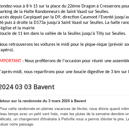
Rendez-vous à 8 h 15 sur la place du 22ème Dragon à Cresserons pour
parking de la Halte Randonneurs de Saint Vaast sur Seulles.
Accès depuis Carpiquet par la D9, direction Caumont l'Eventé jusqu'a
D6 puis à droite la D173a jusqu'à Saint Vaast sur Seulles. La halte ra
'église et la mairie
Boucle de 11 km dans la vallée de la Seulles jusqu'à Tilly sur Seulles.
Nous retrouverons les voitures le midi pour le pique-nique (prévoir s
l'apéro).
IMPORTANT
: Nous profiterons de l'occasion pour réunir une assemblé
L'après-midi, nous repartirons pour une boucle digestive de 3 km sur l
2024 03 03 Bavent
Retour sur la randonnée du
3 mars 2024 à Bavent
Pour cette randonnée en pleines vacances de février, nous étions quand mêm
eau temps avec un petit vent frais, mais les pluies de la semaine dernière 
élicats, un changement d'itinéraire à Petiville nous a permis d'éviter le pire.
aluer notre passage.