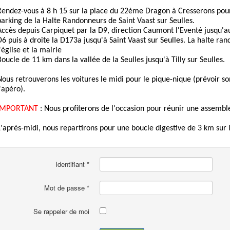
Rendez-vous à 8 h 15 sur la place du 22ème Dragon à Cresserons pour
parking de la Halte Randonneurs de Saint Vaast sur Seulles.
Accès depuis Carpiquet par la D9, direction Caumont l'Eventé jusqu'a
D6 puis à droite la D173a jusqu'à Saint Vaast sur Seulles. La halte ra
'église et la mairie
Boucle de 11 km dans la vallée de la Seulles jusqu'à Tilly sur Seulles.
Nous retrouverons les voitures le midi pour le pique-nique (prévoir s
l'apéro).
IMPORTANT
: Nous profiterons de l'occasion pour réunir une assemblé
L'après-midi, nous repartirons pour une boucle digestive de 3 km sur l
Identifiant
*
Mot de passe
*
Se rappeler de moi