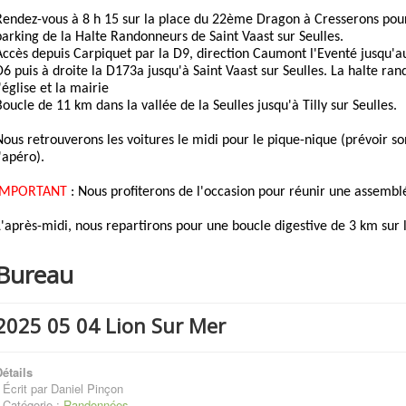
Rendez-vous à 8 h 15 sur la place du 22ème Dragon à Cresserons pour
parking de la Halte Randonneurs de Saint Vaast sur Seulles.
Accès depuis Carpiquet par la D9, direction Caumont l'Eventé jusqu'a
D6 puis à droite la D173a jusqu'à Saint Vaast sur Seulles. La halte ra
'église et la mairie
Boucle de 11 km dans la vallée de la Seulles jusqu'à Tilly sur Seulles.
Nous retrouverons les voitures le midi pour le pique-nique (prévoir s
l'apéro).
IMPORTANT
: Nous profiterons de l'occasion pour réunir une assemblé
L'après-midi, nous repartirons pour une boucle digestive de 3 km sur l
Bureau
2025 05 04 Lion Sur Mer
étails
Écrit par
Daniel Pinçon
Catégorie :
Randonnées