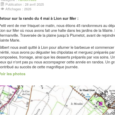
Publication : 28 avril 2025
Affichages : 2626
Retour sur la rando du 4 mai à Lion sur Mer :
Petit vent de mer frisquet ce matin, nous étions 45 randonneurs au dépa
Lion sur Mer où nous avons fait une halte dans les jardins de la Mairie.
Hermanville. Traversée de la plaine jusqu'à Plumetot, avant de rejoindre
Sainte Marie.
Gilbert nous avait quitté à Lion pour allumer le barbecue et commencer l
mérité, nous avons pu déguster les chipolatas et merguez préparés pa
composées, fromage, ainsi que les desserts préparés par vos soins. 
ceux qui n'ont pas pu nous accompagner cette année en randos. Un gran
contribué au succès de cette magnifique journée.
Voir les photos