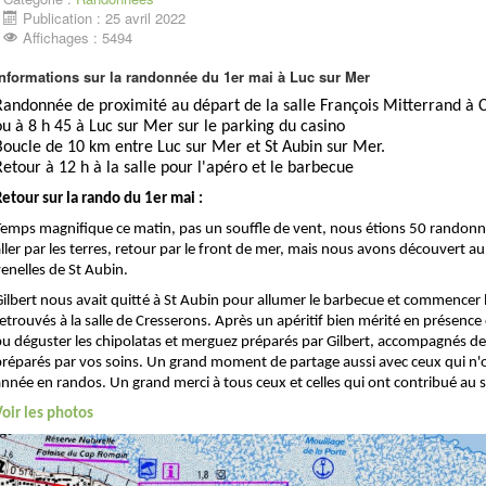
Publication : 25 avril 2022
Affichages : 5494
Informations sur la randonnée du 1er mai à Luc sur Mer
Randonnée de proximité au départ de la salle François Mitterrand à 
ou à 8 h 45 à Luc sur Mer sur le parking du casino
Boucle de 10 km entre Luc sur Mer et St Aubin sur Mer.
Retour à 12 h à la salle pour l'apéro et le barbecue
Retour sur la rando du 1er mai :
Temps magnifique ce matin, pas un souffle de vent, nous étions 50 randonn
aller par les terres, retour par le front de mer, mais nous avons découver
enelles de St Aubin.
Gilbert nous avait quitté à St Aubin pour allumer le barbecue et commenc
etrouvés à la salle de Cresserons. Après un apéritif bien mérité en présenc
pu déguster les chipolatas et merguez préparés par Gilbert, accompagnés d
préparés par vos soins. Un grand moment de partage aussi avec ceux qui n
année en randos. Un grand merci à tous ceux et celles qui ont contribué au 
Voir les photos