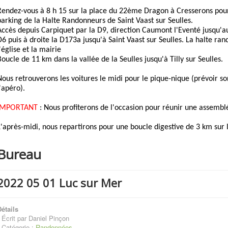
Rendez-vous à 8 h 15 sur la place du 22ème Dragon à Cresserons pour
parking de la Halte Randonneurs de Saint Vaast sur Seulles.
Accès depuis Carpiquet par la D9, direction Caumont l'Eventé jusqu'a
D6 puis à droite la D173a jusqu'à Saint Vaast sur Seulles. La halte ra
'église et la mairie
Boucle de 11 km dans la vallée de la Seulles jusqu'à Tilly sur Seulles.
Nous retrouverons les voitures le midi pour le pique-nique (prévoir s
l'apéro).
IMPORTANT
: Nous profiterons de l'occasion pour réunir une assemblé
L'après-midi, nous repartirons pour une boucle digestive de 3 km sur l
Bureau
2022 05 01 Luc sur Mer
étails
Écrit par
Daniel Pinçon
Catégorie :
Randonnées